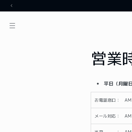
コンテ
ンツに
進む
営業
平日（月曜
お電話窓口：
AM
メール対応：
AM
出荷 ：
AM