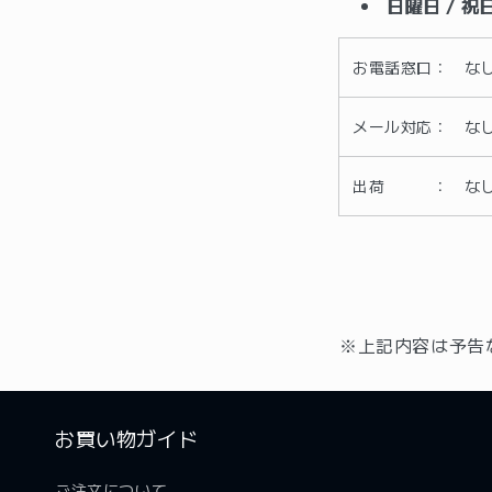
日曜日 / 祝
お電話窓口： な
メール対応： な
出荷 ： な
※上記内容は予告
お買い物ガイド
ご注文について