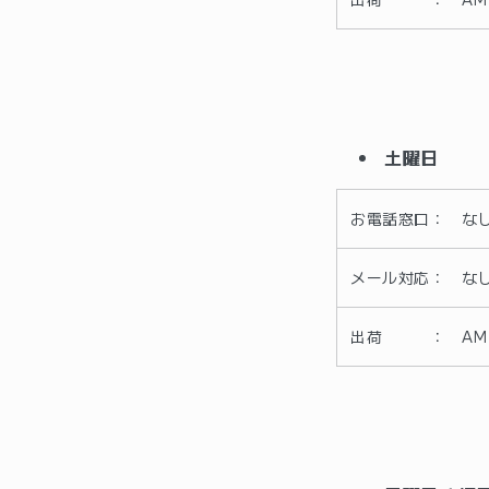
土曜日
お電話窓口： な
メール対応： な
出荷 ： AM 11: